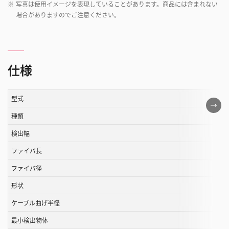
※
写真は使用イメージを表現していることがあります。商品には含まれない
場合がありますのでご注意ください。
仕様
型式
こ
の
種類
表
検出幅
は
ファイバ長
ス
ク
ファイバ径
ロ
形状
ー
ル
ケーブル曲げ半径
す
最小検出物体
る