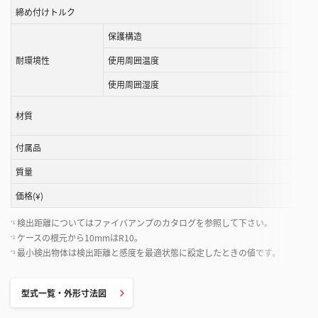
締め付けトルク
こ
と
保護構造
が
耐環境性
使用周囲温度
で
き
使用周囲湿度
ま
す
材質
付属品
質量
価格(¥)
検出距離についてはファイバアンプのカタログを参照して下さい。
*1
ケースの根元から10mmはR10。
*2
最小検出物体は検出距離と感度を最適状態に設定したときの値です。
*3
型式一覧・外形寸法図