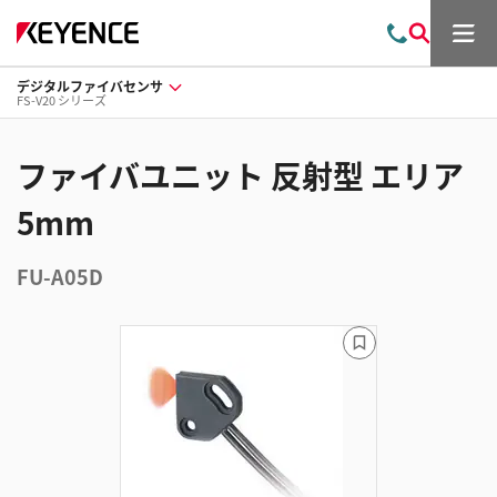
メ
お
検
ニ
問
索
ュ
デジタルファイバセンサ
い
ー
FS-V20 シリーズ
合
わ
せ
ファイバユニット 反射型 エリア
5mm
FU-A05D
ブ
ッ
ク
マ
ー
ク
に
追