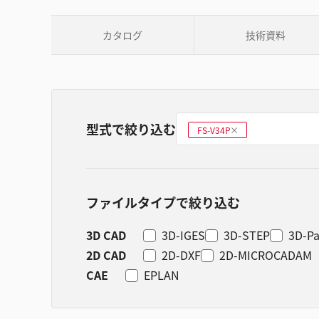
カタログ
技術資料
型式で絞り込む
型式を選ぶ
FS-V34P
削
除
ファイルタイプで絞り込む
3D CAD
3D-IGES
3D-STEP
3D-Pa
2D CAD
2D-DXF
2D-MICROCADAM
CAE
EPLAN