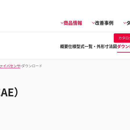
商品情報
改善事例
カタロ
概要
仕様
型式一覧・外形寸法図
ダウン
ァイバセンサ
ダウンロード
CAE）