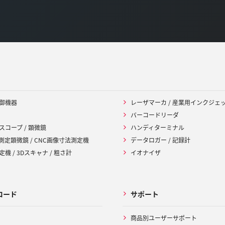
御機器
レーザマーカ / 産業用インクジェ
バーコードリーダ
スコープ / 顕微鏡
ハンディターミナル
 測定顕微鏡 / CNC画像寸法測定機
データロガー / 記録計
機 / 3Dスキャナ / 粗さ計
イオナイザ
ロード
サポート
商品別ユーザーサポート