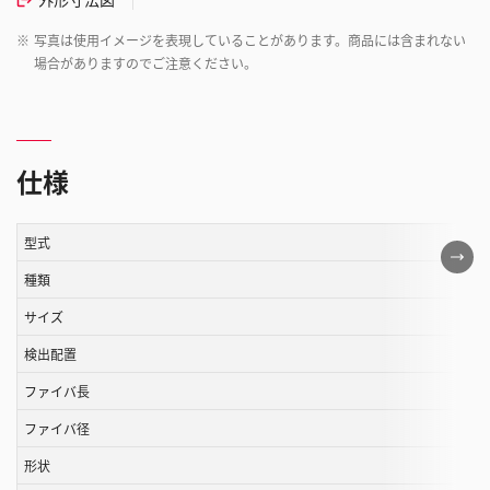
※
写真は使用イメージを表現していることがあります。商品には含まれない
場合がありますのでご注意ください。
仕様
型式
こ
の
種類
表
サイズ
は
検出配置
ス
ク
ファイバ長
ロ
ファイバ径
ー
ル
形状