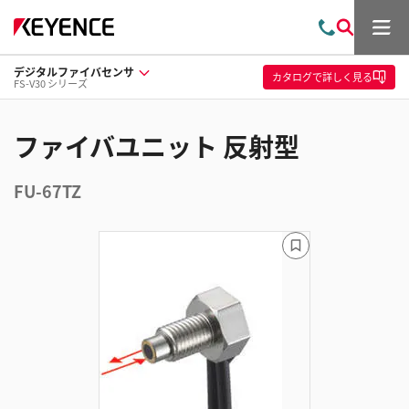
メ
お
検
ニ
問
索
ュ
デジタルファイバセンサ
い
ー
カタログ
で詳しく見る
FS-V30 シリーズ
合
わ
せ
ファイバユニット 反射型
FU-67TZ
ブ
ッ
ク
マ
ー
ク
に
追
加