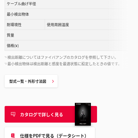
す
ケーブル曲げ半径
る
最小検出物体
こ
と
耐環境性
使用周囲温度
が
質量
で
き
価格(¥)
ま
検出距離についてはファイバアンプのカタログを参照して下さい。
*1
す
最小検出物体は検出距離と感度を最適状態に設定したときの値です。
*2
型式一覧・外形寸法図
カタログで詳しく見る
仕様をPDFで見る（データシート）