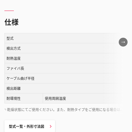
仕様
型式
こ
の
検出方式
表
耐熱温度
は
ファイバ長
ス
ク
ケーブル曲げ半径
ロ
検出距離
ー
ル
耐環境性
使用周囲温度
す
乾燥状態にてご使用ください。また、耐熱タイプをご使用になる場合は、周囲
*1
る
こ
と
型式一覧・外形寸法図