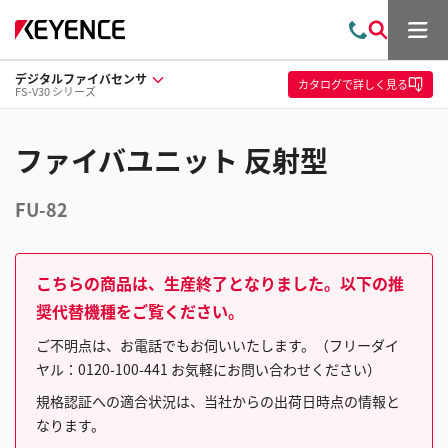
メ
お
検
ニ
問
索
ュ
デジタルファイバセンサ
い
ー
カタログ
で詳しく見る
FS-V30 シリーズ
合
わ
せ
ファイバユニット 反射型
FU-82
こちらの商品は、生産終了となりました。以下の推
奨代替機種をご覧ください。
ご不明点は、お電話でもお伺いいたします。（フリーダイ
ヤル：0120-100-441 お気軽にお問い合わせください）
規格認証への適合状況は、当社からの出荷日時点の情報と
なります。