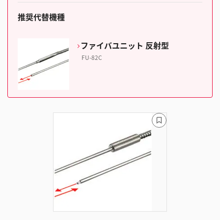
推奨代替機種
ファイバユニット 反射型
FU-82C
ブ
ッ
ク
マ
ー
ク
に
追
加