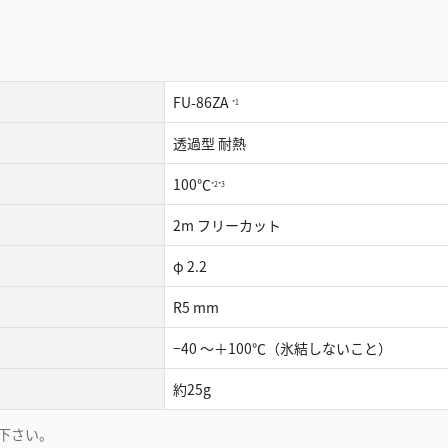
FU-86ZA
*1
透過型 耐熱
100℃
*2
*3
2m フリーカット
φ 2.2
R5 mm
−40 〜＋100℃（氷結しないこと）
約25g
下さい。