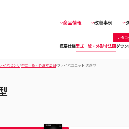
商品情報
改善事例
カタロ
概要
仕様
型式一覧・外形寸法図
ダウン
ァイバセンサ
型式一覧・外形寸法図
ファイバユニット 透過型
型