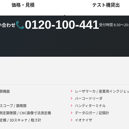
価格・見積
テスト機貸出
0120-100-441
い合わせ
受付時間 8:30～2
御機器
レーザマーカ / 産業用インクジェ
バーコードリーダ
スコープ / 顕微鏡
ハンディターミナル
 測定顕微鏡 / CNC画像寸法測定機
データロガー / 記録計
機 / 3Dスキャナ / 粗さ計
イオナイザ