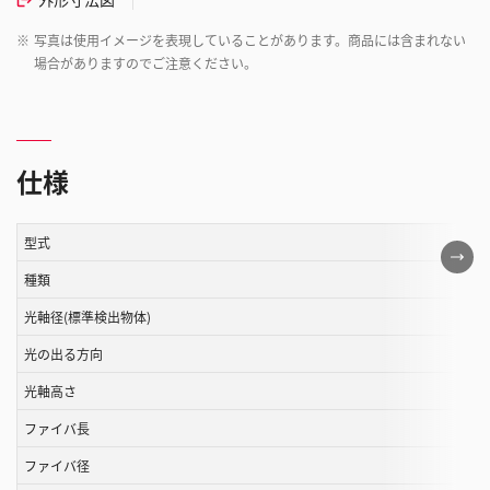
※
写真は使用イメージを表現していることがあります。商品には含まれない
場合がありますのでご注意ください。
仕様
型式
こ
の
種類
表
光軸径(標準検出物体)
は
光の出る方向
ス
ク
光軸高さ
ロ
ファイバ長
ー
ル
ファイバ径