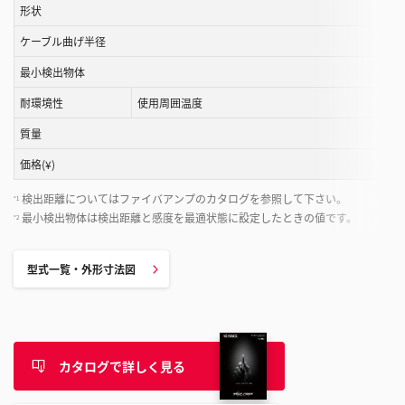
す
形状
る
ケーブル曲げ半径
こ
と
最小検出物体
が
耐環境性
使用周囲温度
で
き
質量
ま
価格(¥)
す
検出距離についてはファイバアンプのカタログを参照して下さい。
*1
最小検出物体は検出距離と感度を最適状態に設定したときの値です。
*2
型式一覧・外形寸法図
カタログで詳しく見る