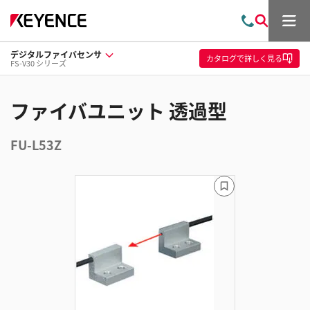
メ
お
検
ニ
問
索
ュ
デジタルファイバセンサ
い
ー
カタログ
で詳しく見る
FS-V30 シリーズ
合
わ
せ
ファイバユニット 透過型
FU-L53Z
ブ
ッ
ク
マ
ー
ク
に
追
加