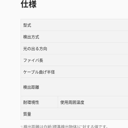
仕様
型式
検出方式
光の出る方向
ファイバ長
ケーブル曲げ半径
検出距離
耐環境性
使用周囲温度
質量
検出距離は白紙(標準検出物体)に対する値です。
*1