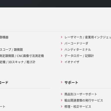
御機器
レーザマーカ / 産業用インクジェ
バーコードリーダ
スコープ / 顕微鏡
ハンディターミナル
 測定顕微鏡 / CNC画像寸法測定機
データロガー / 記録計
機 / 3Dスキャナ / 粗さ計
イオナイザ
ロード
サポート
商品別ユーザーサポート
輸出関連書類の発行サービス
ート
修理・校正サービス