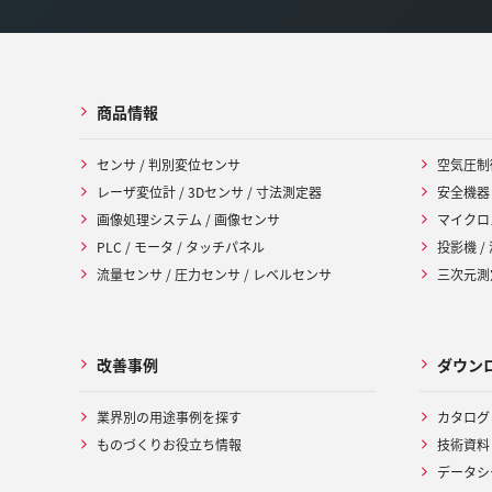
商品情報
センサ / 判別変位センサ
空気圧制
レーザ変位計 / 3Dセンサ / 寸法測定器
安全機器
画像処理システム / 画像センサ
マイクロ
PLC / モータ / タッチパネル
投影機 /
流量センサ / 圧力センサ / レベルセンサ
三次元測定
改善事例
ダウン
業界別の用途事例を探す
カタログ
ものづくりお役立ち情報
技術資料
データシ