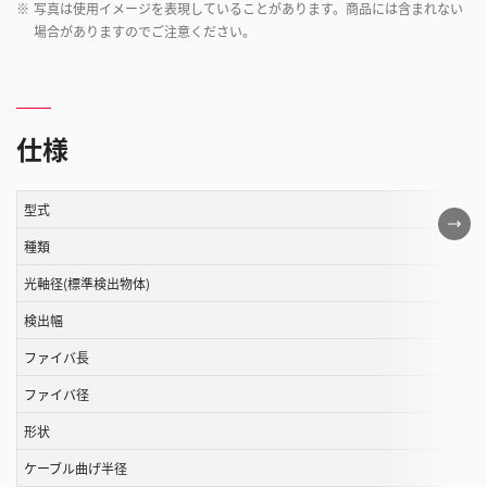
※
写真は使用イメージを表現していることがあります。商品には含まれない
場合がありますのでご注意ください。
仕様
型式
こ
の
種類
表
光軸径(標準検出物体)
は
検出幅
ス
ク
ファイバ長
ロ
ファイバ径
ー
ル
形状
す
ケーブル曲げ半径
る