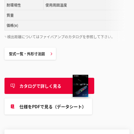
耐環境性
使用周囲温度
こ
と
質量
が
価格(¥)
で
き
検出距離についてはファイバアンプのカタログを参照して下さい。
*1
ま
す
型式一覧・外形寸法図
カタログで詳しく見る
仕様をPDFで見る（データシート）