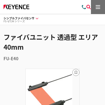
メ
お
検
ニ
問
索
ュ
シンプルファイバセンサ
い
ー
FS-V/T/M シリーズ
合
わ
せ
ファイバユニット 透過型 エリア
40mm
FU-E40
ブ
ッ
ク
マ
ー
ク
に
追