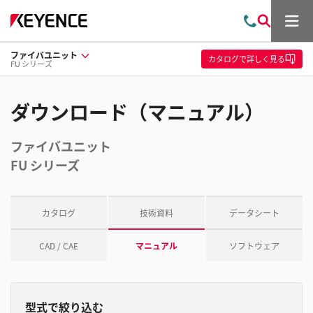
メ
お
検
ニ
問
索
ュ
ファイバユニット
い
ー
カタログ
で詳しく見る
FU シリーズ
合
わ
せ
ダウンロード（マニュアル）
ファイバユニット
FU シリーズ
カタログ
技術資料
データシート
CAD / CAE
マニュアル
ソフトウェア
型式で絞り込む