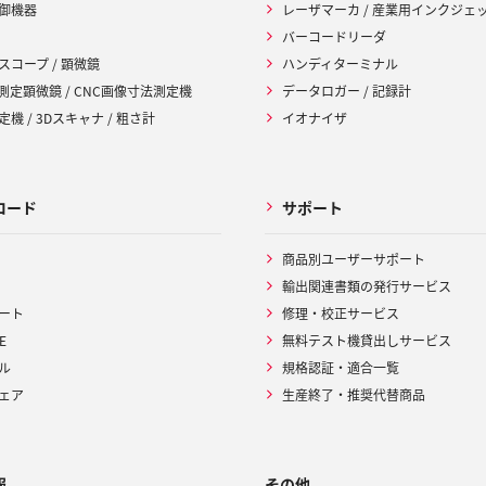
御機器
レーザマーカ / 産業用インクジェ
バーコードリーダ
スコープ / 顕微鏡
ハンディターミナル
 測定顕微鏡 / CNC画像寸法測定機
データロガー / 記録計
機 / 3Dスキャナ / 粗さ計
イオナイザ
ロード
サポート
商品別ユーザーサポート
輸出関連書類の発行サービス
ート
修理・校正サービス
E
無料テスト機貸出しサービス
ル
規格認証・適合一覧
ェア
生産終了・推奨代替商品
報
その他