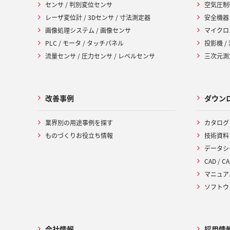
センサ / 判別変位センサ
空気圧制
レーザ変位計 / 3Dセンサ / 寸法測定器
安全機器
画像処理システム / 画像センサ
マイクロ
PLC / モータ / タッチパネル
投影機 /
流量センサ / 圧力センサ / レベルセンサ
三次元測定
改善事例
ダウン
業界別の用途事例を探す
カタログ
ものづくりお役立ち情報
技術資料
データシ
CAD / CA
マニュア
ソフトウ
会社情報
採用情