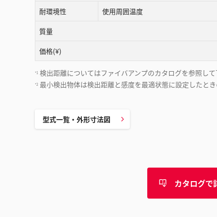
耐環境性
使用周囲温度
質量
価格(¥)
検出距離についてはファイバアンプのカタログを参照して
*1
最小検出物体は検出距離と感度を最適状態に設定したとき
*2
型式一覧・外形寸法図
カタログで