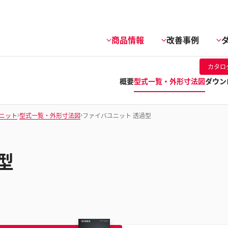
商品情報
改善事例
カタロ
概要
型式一覧・外形寸法図
ダウン
ニット
型式一覧・外形寸法図
ファイバユニット 透過型
型