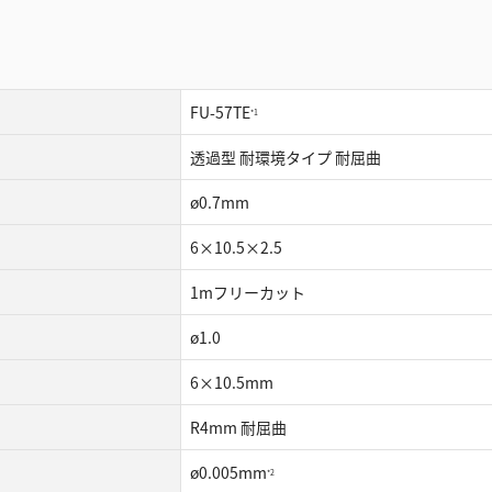
FU-57TE
*1
透過型 耐環境タイプ 耐屈曲
ø0.7mm
6×10.5×2.5
1mフリーカット
ø1.0
6×10.5mm
R4mm 耐屈曲
ø0.005mm
*2