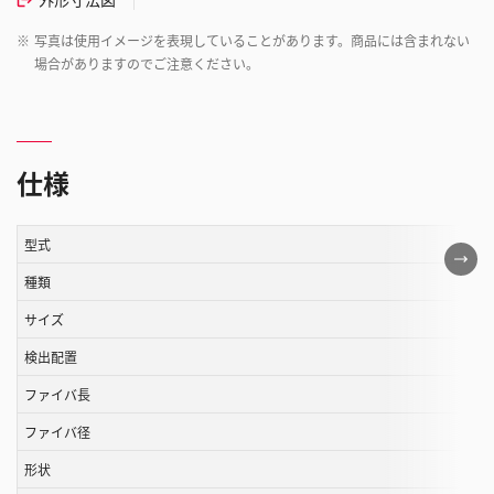
※
写真は使用イメージを表現していることがあります。商品には含まれない
場合がありますのでご注意ください。
仕様
型式
こ
の
種類
表
サイズ
は
検出配置
ス
ク
ファイバ長
ロ
ファイバ径
ー
ル
形状