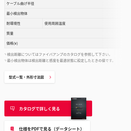
す
ケーブル曲げ半径
る
最小検出物体
こ
と
耐環境性
使用周囲温度
が
質量
で
き
価格(¥)
ま
検出距離についてはファイバアンプのカタログを参照して下さい。
*1
す
最小検出物体は検出距離と感度を最適状態に設定したときの値です。
*2
型式一覧・外形寸法図
カタログで詳しく見る
仕様をPDFで見る（データシート）