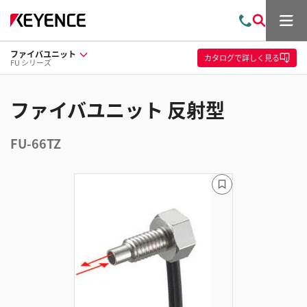
メ
お
検
ニ
問
索
ュ
ファイバユニット
い
ー
カタログ
で詳しく見る
FU シリーズ
合
わ
せ
ファイバユニット 反射型
FU-66TZ
ブ
ッ
ク
マ
ー
ク
に
追
加