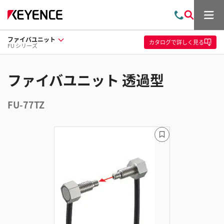
メ
お
検
ニ
問
索
ュ
ファイバユニット
い
ー
カタログ
で詳しく見る
FU シリーズ
合
わ
せ
ファイバユニット 透過型
FU-77TZ
ブ
ッ
ク
マ
ー
ク
に
追
加