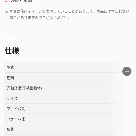
※
写真は使用イメージを表現していることがあります。商品には含まれない
場合がありますのでご注意ください。
仕様
型式
こ
の
種類
表
光軸径(標準検出物体)
は
サイズ
ス
ク
ファイバ長
ロ
ファイバ径
ー
ル
形状