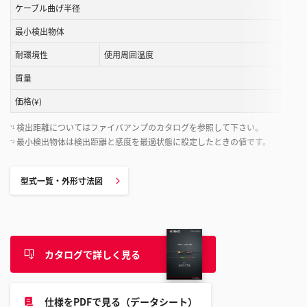
す
ケーブル曲げ半径
る
最小検出物体
こ
と
耐環境性
使用周囲温度
が
質量
で
き
価格(¥)
ま
検出距離についてはファイバアンプのカタログを参照して下さい。
*1
す
最小検出物体は検出距離と感度を最適状態に設定したときの値です。
*2
型式一覧・外形寸法図
カタログで詳しく見る
仕様をPDFで見る（データシート）