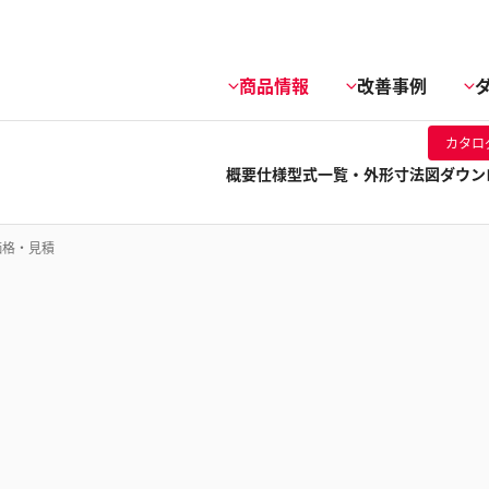
商品情報
改善事例
カタロ
概要
仕様
型式一覧・外形寸法図
ダウン
価格・見積