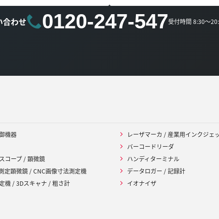
0120-247-547
い合わせ
受付時間 8:30～2
御機器
レーザマーカ / 産業用インクジェ
バーコードリーダ
スコープ / 顕微鏡
ハンディターミナル
 測定顕微鏡 / CNC画像寸法測定機
データロガー / 記録計
機 / 3Dスキャナ / 粗さ計
イオナイザ