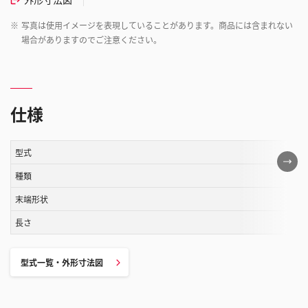
※
写真は使用イメージを表現していることがあります。商品には含まれない
場合がありますのでご注意ください。
仕様
型式
こ
の
種類
表
末端形状
は
長さ
ス
ク
ロ
型式一覧・外形寸法図
ー
ル