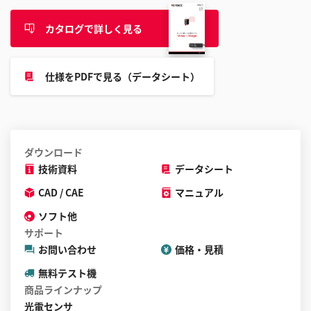
す
る
カタログで詳しく見る
こ
と
が
仕様をPDFで見る（データシート）
で
き
ま
す
ダウンロード
技術資料
データシート
CAD / CAE
マニュアル
ソフト他
サポート
お問い合わせ
価格・見積
無料テスト機
商品ラインナップ
光電センサ