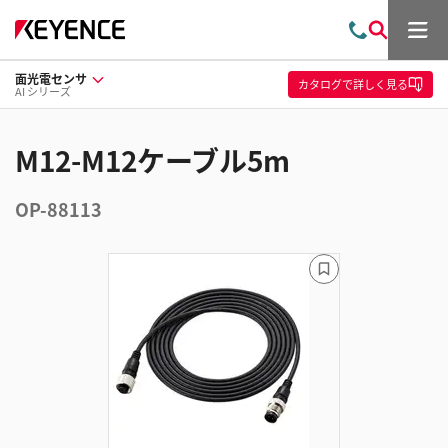
メ
お
検
ニ
問
索
ュ
面光電センサ
い
ー
カタログ
で詳しく見る
AI シリーズ
合
わ
せ
M12-M12ケーブル5m
OP-88113
ブ
ッ
ク
マ
ー
ク
に
追
加