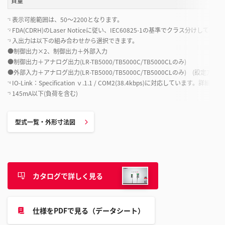
質量
表示可能範囲は、50～2200となります。
*1
FDA(CDRH)のLaser Noticeに従い、IEC60825-1の基準でクラス分けしていま
*2
入出力は以下の組み合わせから選択できます。
*3
●制御出力×2、制御出力＋外部入力
●制御出力＋アナログ出力(LR-TB5000/TB5000C/TB5000CLのみ)
●外部入力＋アナログ出力(LR-TB5000/TB5000C/TB5000CLのみ) (設定方
IO-Link：Specification ｖ.1.1 / COM2(38.4kbps)に対応し
*4
145mA以下(負荷を含む)
*5
型式一覧・外形寸法図
カタログで詳しく見る
仕様をPDFで見る（データシート）