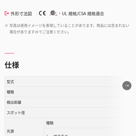
外形寸法図
UL 規格/CSA 規格適合
※
写真は使用イメージを表現していることがあります。商品には含まれない
場合がありますのでご注意ください。
仕様
型式
こ
の
種類
表
検出距離
は
スポット径
ス
ク
種類
ロ
光源
ー