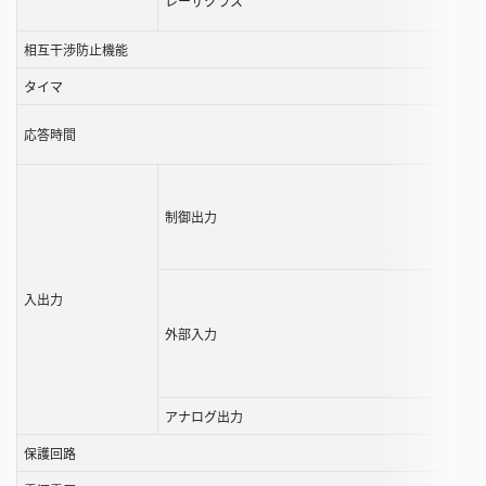
レーザクラス
ル
相互干渉防止機能
す
る
タイマ
こ
と
応答時間
が
で
き
制御出力
ま
す
入出力
外部入力
アナログ出力
保護回路