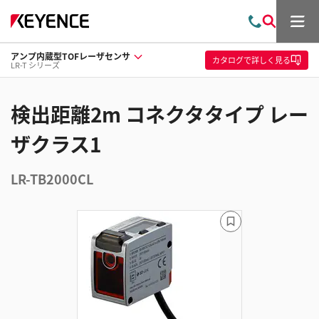
メ
お
検
ニ
問
索
ュ
アンプ内蔵型TOFレーザセンサ
い
ー
カタログ
で詳しく見る
LR-T シリーズ
合
わ
せ
検出距離2m コネクタタイプ レー
ザクラス1
LR-TB2000CL
ブ
ッ
ク
マ
ー
ク
に