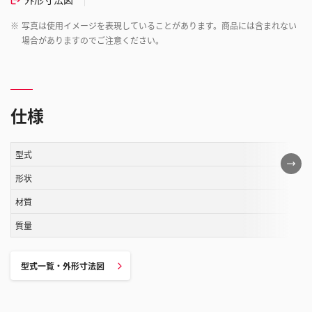
※
写真は使用イメージを表現していることがあります。商品には含まれない
場合がありますのでご注意ください。
仕様
型式
こ
の
形状
表
材質
は
質量
ス
ク
ロ
型式一覧・外形寸法図
ー
ル