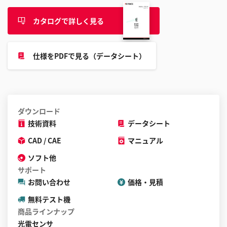
す
る
カタログで詳しく見る
こ
と
が
仕様をPDFで見る（データシート）
で
き
ま
す
ダウンロード
技術資料
データシート
CAD / CAE
マニュアル
ソフト他
サポート
お問い合わせ
価格・見積
無料テスト機
商品ラインナップ
光電センサ