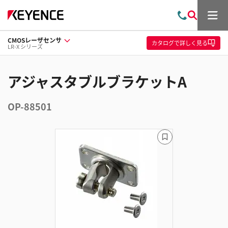
メ
お
検
ニ
問
索
ュ
CMOSレーザセンサ
い
ー
カタログ
で詳しく見る
LR-X シリーズ
合
わ
せ
アジャスタブルブラケットA
OP-88501
ブ
ッ
ク
マ
ー
ク
に
追
加