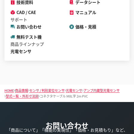
技術資料
データシート
CAD / CAE
マニュアル
サポート
お問い合わせ
価格・見積
無料テスト機
商品ラインナップ
光電センサ
HOME
商品情報
センサ / 判別変位センサ
光電センサ
アンプ内蔵型光電センサ
型式一覧・外形寸法図
コネクタケーブル M8L字 2m PVC
お問い合わせ
「商品について」「機能の実現性」「価格・お見積もり」など、