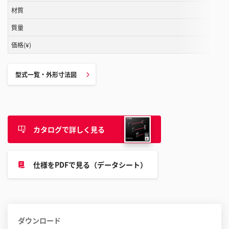
ル
材質
す
質量
る
価格(¥)
こ
と
が
型式一覧・外形寸法図
で
き
ま
す
カタログで詳しく見る
仕様をPDFで見る（データシート）
ダウンロード