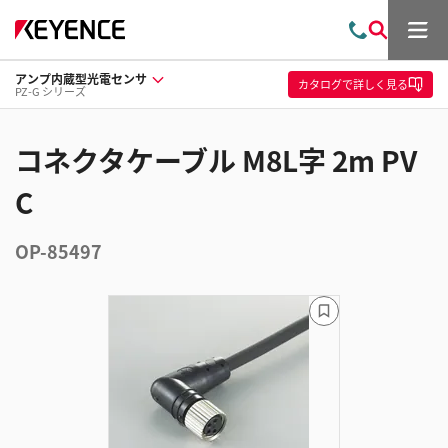
メ
お
検
ニ
問
索
ュ
アンプ内蔵型光電センサ
い
ー
カタログ
で詳しく見る
PZ-G シリーズ
合
わ
せ
コネクタケーブル M8L字 2m PV
C
OP-85497
ブ
ッ
ク
マ
ー
ク
に