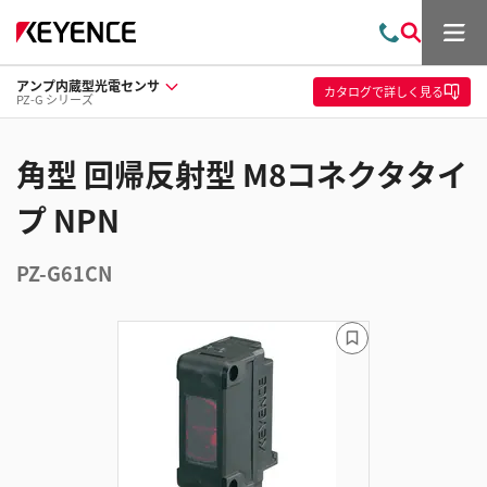
メ
お
検
ニ
問
索
ュ
アンプ内蔵型光電センサ
い
ー
カタログ
で詳しく見る
PZ-G シリーズ
合
わ
せ
角型 回帰反射型 M8コネクタタイ
プ NPN
PZ-G61CN
ブ
ッ
ク
マ
ー
ク
に