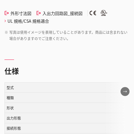
外形寸法図
入出力回路図_接続図
UL 規格/CSA 規格適合
※
写真は使用イメージを表現していることがあります。商品には含まれない
場合がありますのでご注意ください。
仕様
型式
こ
の
種類
表
形状
は
出力形態
ス
ク
接続形態
ロ