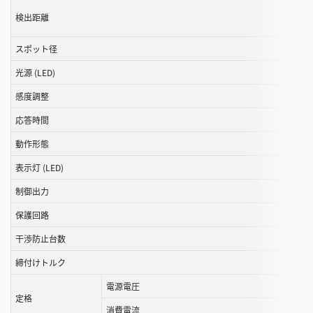
ー
検出距離
ル
スポット径
す
る
光源 (LED)
こ
感度調整
と
が
応答時間
で
動作形態
き
ま
表示灯 (LED)
す
制御出力
保護回路
干渉防止台数
締付けトルク
電源電圧
定格
消費電流