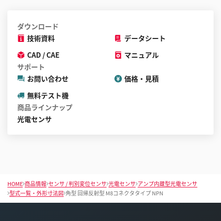
ダウンロード
技術資料
データシート
CAD / CAE
マニュアル
サポート
お問い合わせ
価格・見積
無料テスト機
商品ラインナップ
光電センサ
HOME
商品情報
センサ / 判別変位センサ
光電センサ
アンプ内蔵型光電センサ
型式一覧・外形寸法図
角型 回帰反射型 M8コネクタタイプ NPN