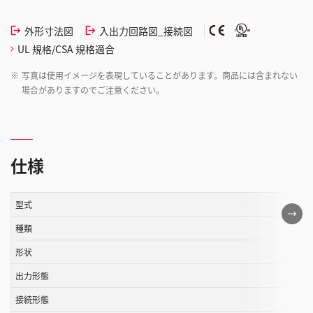
外形寸法図
入出力回路図_接続図
UL 規格/CSA 規格適合
※
写真は使用イメージを表現していることがあります。商品には含まれない
場合がありますのでご注意ください。
仕様
型式
こ
の
種類
表
形状
は
出力形態
ス
ク
接続形態
ロ