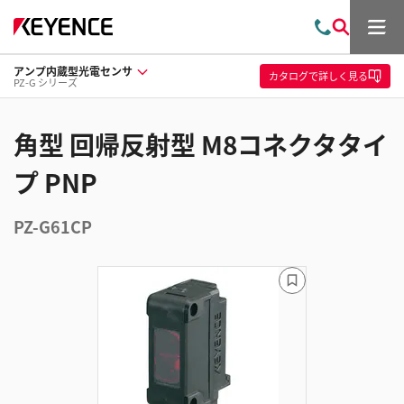
メ
お
検
ニ
問
索
ュ
アンプ内蔵型光電センサ
い
ー
カタログ
で詳しく見る
PZ-G シリーズ
合
わ
せ
角型 回帰反射型 M8コネクタタイ
プ PNP
PZ-G61CP
ブ
ッ
ク
マ
ー
ク
に