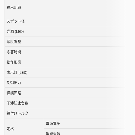
ー
検出距離
ル
スポット径
す
る
光源 (LED)
こ
感度調整
と
が
応答時間
で
動作形態
き
ま
表示灯 (LED)
す
制御出力
保護回路
干渉防止台数
締付けトルク
電源電圧
定格
消費電流