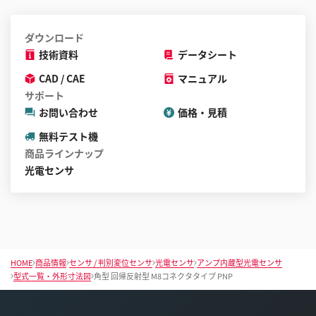
ダウンロード
技術資料
データシート
CAD / CAE
マニュアル
サポート
お問い合わせ
価格・見積
無料テスト機
商品ラインナップ
光電センサ
HOME
商品情報
センサ / 判別変位センサ
光電センサ
アンプ内蔵型光電センサ
型式一覧・外形寸法図
角型 回帰反射型 M8コネクタタイプ PNP