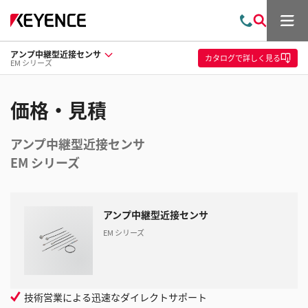
メ
お
検
ニ
問
索
ュ
アンプ中継型近接センサ
い
ー
カタログ
で詳しく見る
EM シリーズ
合
わ
せ
価格・見積
アンプ中継型近接センサ
EM シリーズ
アンプ中継型近接センサ
EM シリーズ
技術営業による迅速なダイレクトサポート