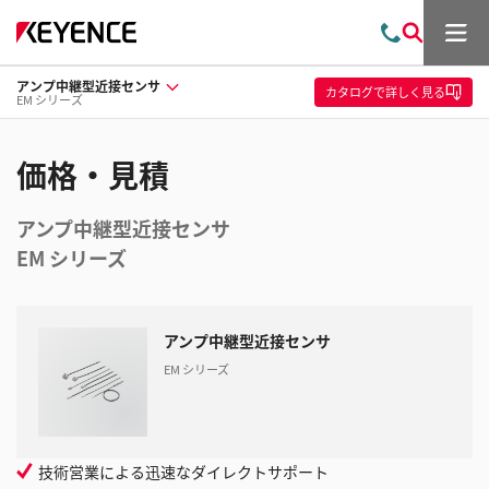
メ
お
検
ニ
問
索
ュ
アンプ中継型近接センサ
い
ー
カタログ
で詳しく見る
EM シリーズ
合
わ
せ
価格・見積
アンプ中継型近接センサ
EM シリーズ
アンプ中継型近接センサ
EM シリーズ
技術営業による迅速なダイレクトサポート