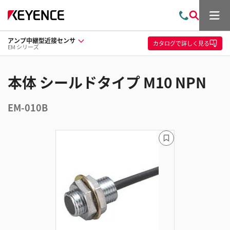
メ
お
検
ニ
問
索
ュ
アンプ中継型近接センサ
い
ー
カタログ
で詳しく見る
EM シリーズ
合
わ
せ
本体 シールドタイプ M10 NPN
EM-010B
ブ
ッ
ク
マ
ー
ク
に
追
加