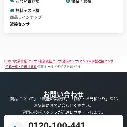
お問い合わせ
価格・見積
無料テスト機
商品ラインナップ
近接センサ
HOME
商品情報
センサ / 判別変位センサ
近接センサ
アンプ中継型近接センサ
型式一覧・外形寸法図
本体 シールドタイプ M10 NPN
お問い合わせ
「商品について」「機能の実現性」「価格・お見積もり」など、
お気軽にお問い合わせください。
専門の技術スタッフが迅速にサポートします。
0120-100-441