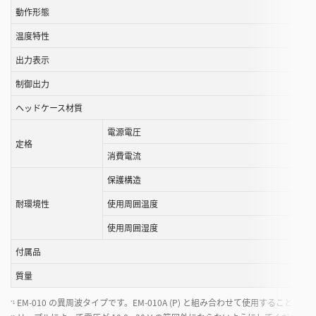
動作形態
こ
と
温度特性
が
出力表示
で
き
制御出力
ま
ヘッドケース材質
す
電源電圧
定格
消費電流
保護構造
耐環境性
使用周囲温度
使用周囲湿度
付属品
質量
EM-010 の異周波タイプです。EM-010A (P) と組み合わせて使用す
*1