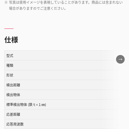
※
写真は使用イメージを表現していることがあります。商品には含まれない
場合がありますのでご注意ください。
仕様
型式
こ
の
種類
表
形状
は
検出距離
ス
ク
検出物体
ロ
標準検出物体 (鉄ｔ=１㎜)
ー
ル
応差距離
す
応答周波数
る