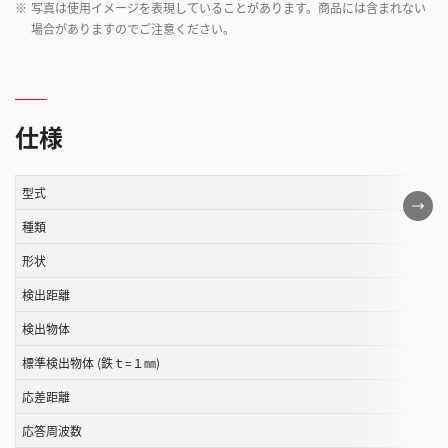
※
写真は使用イメージを表現していることがあります。商品には含まれない
場合がありますのでご注意ください。
仕様
型式
こ
の
種類
表
形状
は
検出距離
ス
ク
検出物体
ロ
標準検出物体 (鉄ｔ=１㎜)
ー
ル
応差距離
す
応答周波数
る