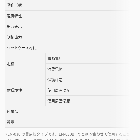
動作形態
こ
と
温度特性
が
出力表示
で
き
制御出力
ま
ヘッドケース材質
す
電源電圧
定格
消費電流
保護構造
耐環境性
使用周囲温度
使用周囲湿度
付属品
質量
EM-030 の異周波タイプです。EM-030B (P) と組み合わせて使用す
*1