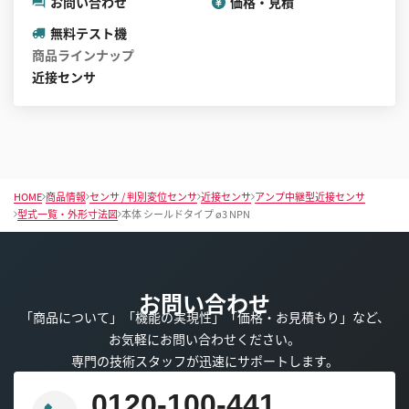
お問い合わせ
価格・見積
無料テスト機
商品ラインナップ
近接センサ
HOME
商品情報
センサ / 判別変位センサ
近接センサ
アンプ中継型近接センサ
型式一覧・外形寸法図
本体 シールドタイプ ø3 NPN
お問い合わせ
「商品について」「機能の実現性」「価格・お見積もり」など、
お気軽にお問い合わせください。
専門の技術スタッフが迅速にサポートします。
0120-100-441