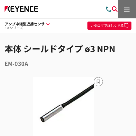
メ
お
検
ニ
問
索
ュ
アンプ中継型近接センサ
い
ー
カタログ
で詳しく見る
EM シリーズ
合
わ
せ
本体 シールドタイプ ø3 NPN
EM-030A
ブ
ッ
ク
マ
ー
ク
に
追
加