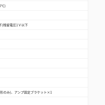
0℃)
以下)残留電圧1Ｖ以下
ネジ形のみ)、アンプ固定ブラケット×1