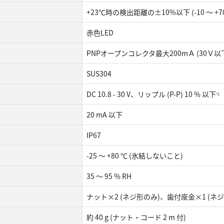
+23℃時の検出距離の±10%以下 (-10 ～ +7
赤色LED
PNPオープンコレクタ最大200mＡ (30Ｖ
SUS304
DC 10.8 - 30 V、リップル (P-P) 10 % 以下
*2
20 mA 以下
IP67
-25 ～ +80 ℃ (氷結しないこと)
35 ～ 95 % RH
ナット×2 (ネジ形のみ)、歯付座金×1 (
約 40 g (ナット・コード 2 m 付)