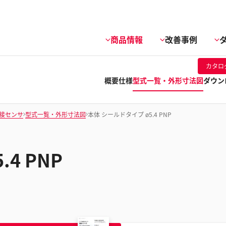
商品情報
改善事例
カタロ
概要
仕様
型式一覧・外形寸法図
ダウン
接センサ
型式一覧・外形寸法図
本体 シールドタイプ ø5.4 PNP
4 PNP