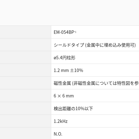
EM-054BP
*1
シールドタイプ (金属中に埋め込み使用可)
ø5.4円柱形
1.2 mm ±10%
磁性金属 (非磁性金属については特性図を参
6 × 6 mm
検出距離の10%以下
1.2kHz
N.O.