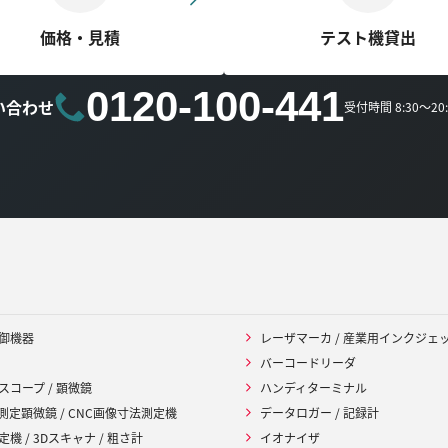
価格・見積
テスト機貸出
0120-100-441
い合わせ
受付時間 8:30～2
御機器
レーザマーカ / 産業用インクジェ
バーコードリーダ
スコープ / 顕微鏡
ハンディターミナル
 測定顕微鏡 / CNC画像寸法測定機
データロガー / 記録計
機 / 3Dスキャナ / 粗さ計
イオナイザ