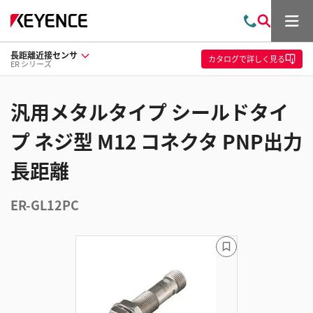
メ
お
検
ニ
問
索
ュ
長距離近接センサ
い
ー
カタログ
で詳しく見る
ER シリーズ
合
わ
せ
汎用メタルタイプ シールドタイ
プ ネジ型 M12 コネクタ PNP出力
長距離
ER-GL12PC
ブ
ッ
ク
マ
ー