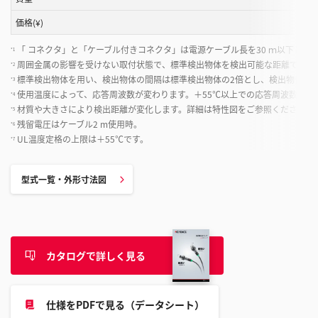
価格(¥)
「 コネクタ」と「ケーブル付きコネクタ」は電源ケーブル長を30 ｍ以下としてく
*1
周囲金属の影響を受けない取付状態で、標準検出物体を検出可能な距離です。
*2
標準検出物体を用い、検出物体の間隔は標準検出物体の2倍とし、検出物体まで
*3
使用温度によって、応答周波数が変わります。＋55℃以上での応答周波数は＋2
*4
材質や大きさにより検出距離が変化します。詳細は特性図をご参照ください。
*5
残留電圧はケーブル2 m使用時。
*6
UL温度定格の上限は＋55℃です。
*7
型式一覧・外形寸法図
カタログで詳しく見る
仕様をPDFで見る（データシート）