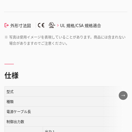
外形寸法図
UL 規格/CSA 規格適合
※
写真は使用イメージを表現していることがあります。商品には含まれない
場合がありますのでご注意ください。
仕様
型式
こ
の
種類
表
電源ケーブル長
は
制御出力数
ス
ク
出力１