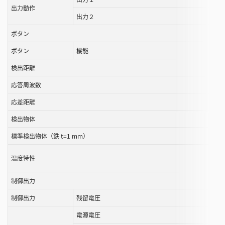
出力動作
ロ
出力２
ー
ル
ボタン
す
ボタン
機能
る
検出距離
こ
と
応答周波数
が
応差距離
で
き
検出物体
ま
標準検出物体（鉄 t=1 mm）
す
温度特性
制御出力
制御出力
残留電圧
電源電圧