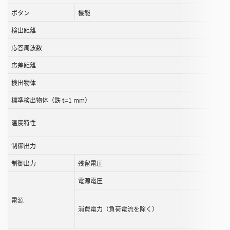
ル
ボタン
機能
す
検出距離
る
応答周波数
こ
と
応差距離
が
検出物体
で
き
標準検出物体（鉄 t=1 mm）
ま
す
温度特性
制御出力
制御出力
残留電圧
電源電圧
電源
消費電力（負荷電流を除く）