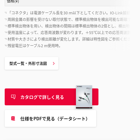
価格(¥)
「コネクタ」は電源ケーブル長を30 ｍ以下としてください。IO-Link接続時は
*1
周囲金属の影響を受けない取付状態で、標準検出物体を検出可能な距離です。
*2
標準検出物体を用い、検出物体の間隔は標準検出物体の2倍とし、検出物体まで
*3
使用温度によって、応答周波数が変わります。＋55℃以上での応答周波数は＋2
*4
材質や大きさにより検出距離が変化します。詳細は特性図をご参照ください。
*5
残留電圧はケーブル2 m使用時。
*6
型式一覧・外形寸法図
カタログで詳しく見る
仕様をPDFで見る（データシート）