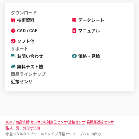
ダウンロード
技術資料
データシート
CAD / CAE
マニュアル
ソフト他
サポート
お問い合わせ
価格・見積
無料テスト機
商品ラインナップ
近接センサ
HOME
商品情報
センサ / 判別変位センサ
近接センサ
長距離近接センサ
型式一覧・外形寸法図
小型メタルタイプ シールドタイプ 薄型 t＝8 ケーブル NPN出力