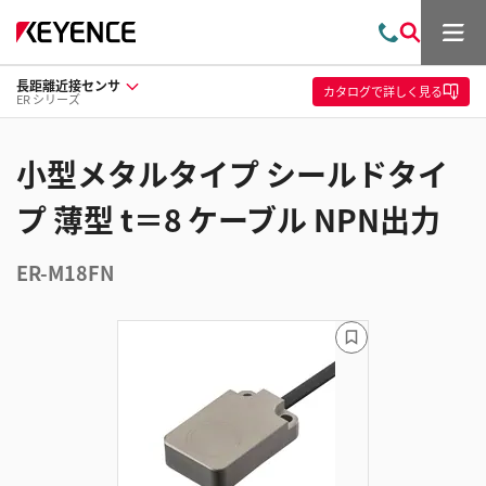
メ
お
検
ニ
問
索
ュ
長距離近接センサ
い
ー
カタログ
で詳しく見る
ER シリーズ
合
わ
せ
小型メタルタイプ シールドタイ
プ 薄型 t＝8 ケーブル NPN出力
ER-M18FN
ブ
ッ
ク
マ
ー
ク
に