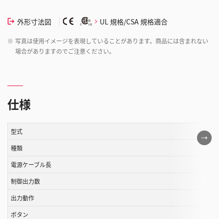
外形寸法図
UL 規格/CSA 規格適合
※
写真は使用イメージを表現していることがあります。商品には含まれない
場合がありますのでご注意ください。
仕様
型式
こ
の
種類
表
電源ケーブル長
は
制御出力数
ス
ク
出力動作
ロ
ボタン
ー