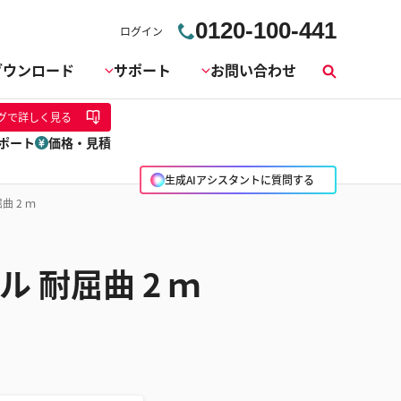
0120-100-441
ログイン
ダウンロード
サポート
お問い合わせ
検
索
グ
で詳しく見る
ポート
価格・見積
生成AIアシスタントに質問する
曲 2 ｍ
 耐屈曲 2 ｍ