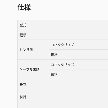
仕様
型式
種類
コネクタサイズ
センサ側
形状
コネクタサイズ
ケーブル末端
形状
長さ
材質