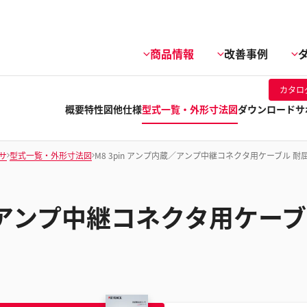
商品情報
改善事例
カタロ
概要
特性図他
仕様
型式一覧・外形寸法図
ダウンロード
サ
サ
型式一覧・外形寸法図
M8 3pin アンプ内蔵／アンプ中継コネクタ用ケーブル 耐屈
蔵／アンプ中継コネクタ用ケーブル