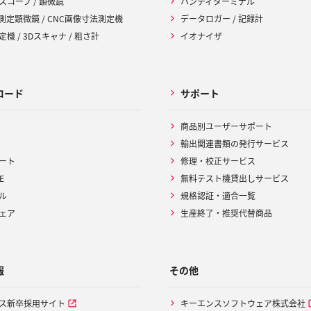
スコープ / 顕微鏡
ハンディターミナル
 測定顕微鏡 / CNC画像寸法測定機
データロガー / 記録計
機 / 3Dスキャナ / 粗さ計
イオナイザ
ロード
サポート
商品別ユーザーサポート
輸出関連書類の発行サービス
ート
修理・校正サービス
E
無料テスト機貸出しサービス
ル
規格認証・適合一覧
ェア
生産終了・推奨代替商品
報
その他
ス新卒採用サイト
キーエンスソフトウェア株式会社