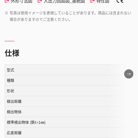
外形寸法図
入出力回路図_接続図
特性図
※
写真は使用イメージを表現していることがあります。商品には含まれない
場合がありますのでご注意ください。
仕様
型式
こ
の
種類
表
形状
は
検出距離
ス
ク
検出物体
ロ
標準検出物体 (鉄t=1㎜)
ー
ル
応差距離