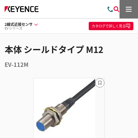
メ
お
検
ニ
問
索
ュ
2線式近接センサ
い
ー
カタログ
で詳しく見る
EV シリーズ
合
わ
せ
本体 シールドタイプ M12
EV-112M
ブ
ッ
ク
マ
ー
ク
に
追
加