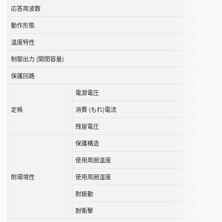
す
応答周波数
る
動作形態
こ
と
温度特性
が
制御出力 (開閉容量)
で
き
保護回路
ま
電源電圧
す
定格
消費 (もれ)電流
残留電圧
保護構造
使用周囲温度
耐環境性
使用周囲湿度
耐振動
耐衝撃