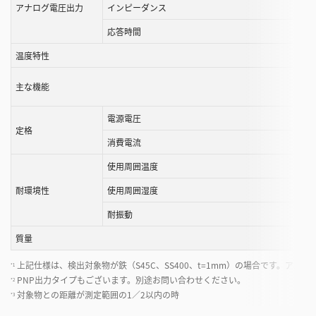
アナログ電圧出力
インピーダンス
応答時間
温度特性
主な機能
電源電圧
定格
消費電流
使用周囲温度
耐環境性
使用周囲湿度
耐振動
質量
上記仕様は、検出対象物が鉄（S45C、SS400、t=1mm）の場合です。ア
*1
PNP出力タイプもございます。別途お問い合わせください。
*2
対象物との距離が測定範囲の1／2以内の時
*3