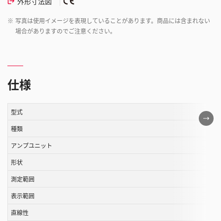
外形寸法図
※
写真は使用イメージを表現していることがあります。商品には含まれない
場合がありますのでご注意ください。
仕様
型式
こ
の
種類
表
アンプユニット
は
形状
ス
ク
測定範囲
ロ
表示範囲
ー
ル
直線性