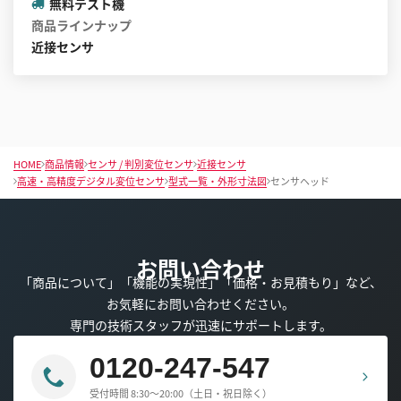
無料テスト機
商品ラインナップ
近接センサ
HOME
商品情報
センサ / 判別変位センサ
近接センサ
高速・高精度デジタル変位センサ
型式一覧・外形寸法図
センサヘッド
お問い合わせ
「商品について」「機能の実現性」「価格・お見積もり」など、
お気軽にお問い合わせください。
専門の技術スタッフが迅速にサポートします。
0120-247-547
受付時間 8:30～20:00（土日・祝日除く）