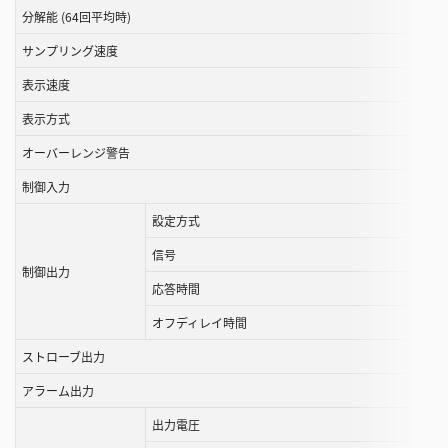
す
分解能 (64回平均時)
る
サンプリング速度
こ
と
表示速度
が
表示方式
で
き
オーバーレンジ警告
ま
制御入力
す
設定方式
信号
制御出力
応答時間
オフディレイ時間
ストローブ出力
アラーム出力
出力電圧