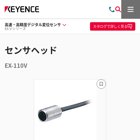
メ
お
検
ニ
問
索
ュ
高速・高精度デジタル変位センサ
い
ー
カタログ
で詳しく見る
EX-V シリーズ
合
わ
せ
センサヘッド
EX-110V
ブ
ッ
ク
マ
ー
ク
に
追
加