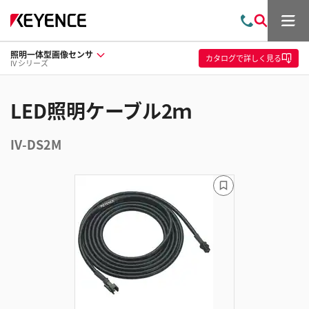
メ
お
検
ニ
問
索
ュ
照明一体型画像センサ
い
ー
カタログ
で詳しく見る
IV シリーズ
合
わ
せ
LED照明ケーブル2ｍ
IV-DS2M
ブ
ッ
ク
マ
ー
ク
に
追
加