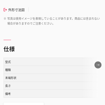
外形寸法図
※
写真は使用イメージを表現していることがあります。商品には含まれない
場合がありますのでご注意ください。
仕様
型式
こ
の
種類
表
末端形状
は
長さ
ス
ク
備考
ロ
ー