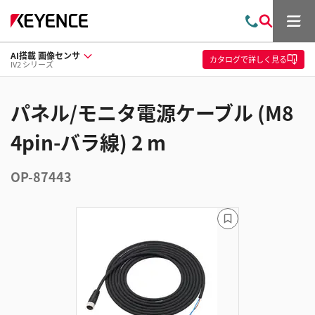
メ
お
検
ニ
問
索
ュ
AI搭載 画像センサ
い
ー
カタログ
で詳しく見る
IV2 シリーズ
合
わ
せ
パネル/モニタ電源ケーブル (M8
4pin-バラ線) 2 m
OP-87443
ブ
ッ
ク
マ
ー
ク
に