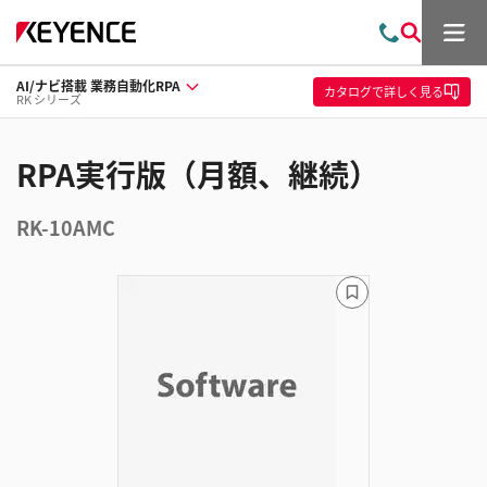
メ
お
検
ニ
問
索
ュ
AI/ナビ搭載 業務自動化RPA
い
ー
カタログ
で詳しく見る
RK シリーズ
合
わ
せ
RPA実行版（月額、継続）
RK-10AMC
ブ
ッ
ク
マ
ー
ク
に
追
加