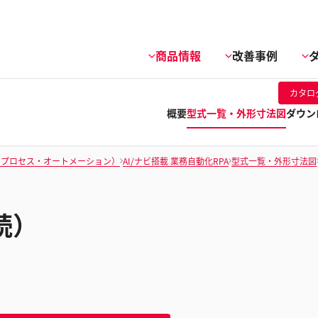
商品情報
改善事例
カタロ
概要
型式一覧・外形寸法図
ダウン
・プロセス・オートメーション）
AI/ナビ搭載 業務自動化RPA
型式一覧・外形寸法図
続）