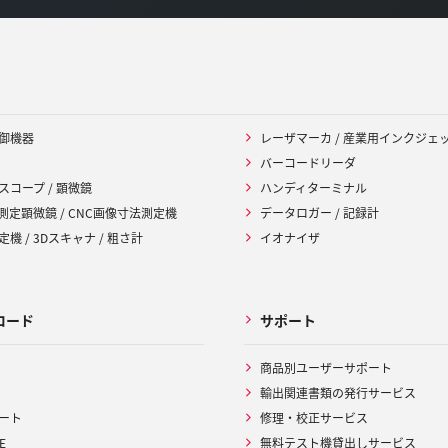
御機器
レーザマーカ / 産業用インクジェ
バーコードリーダ
スコープ / 顕微鏡
ハンディターミナル
 測定顕微鏡 / CNC画像寸法測定機
データロガー / 記録計
機 / 3Dスキャナ / 粗さ計
イオナイザ
ロード
サポート
商品別ユーザーサポート
輸出関連書類の発行サービス
ート
修理・校正サービス
E
無料テスト機貸出しサービス