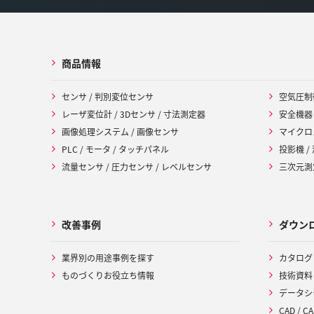
商品情報
センサ / 判別変位センサ
空気圧制
レーザ変位計 / 3Dセンサ / 寸法測定器
安全機器
画像処理システム / 画像センサ
マイクロ
PLC / モータ / タッチパネル
投影機 /
流量センサ / 圧力センサ / レベルセンサ
三次元測定
改善事例
ダウン
業界別の用途事例を探す
カタログ
ものづくりお役立ち情報
技術資料
データシ
CAD / CA