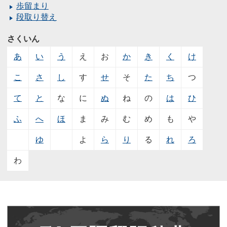
歩留まり
段取り替え
さくいん
あ
い
う
え
お
か
き
く
け
こ
さ
し
す
せ
そ
た
ち
つ
て
と
な
に
ぬ
ね
の
は
ひ
ふ
へ
ほ
ま
み
む
め
も
や
ゆ
よ
ら
り
る
れ
ろ
わ