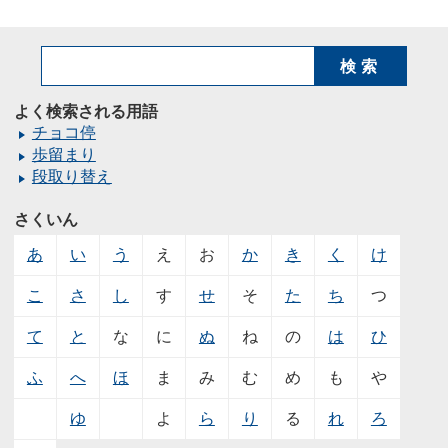
検索
よく検索される用語
チョコ停
歩留まり
段取り替え
さくいん
あ
い
う
え
お
か
き
く
け
こ
さ
し
す
せ
そ
た
ち
つ
て
と
な
に
ぬ
ね
の
は
ひ
ふ
へ
ほ
ま
み
む
め
も
や
ゆ
よ
ら
り
る
れ
ろ