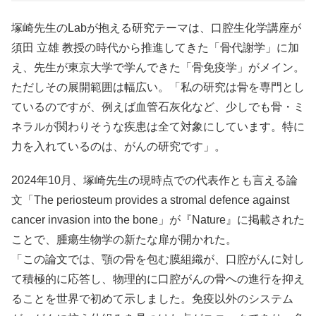
塚崎先生のLabが抱える研究テーマは、口腔生化学講座が
須田 立雄 教授の時代から推進してきた「骨代謝学」に加
え、先生が東京大学で学んできた「骨免疫学」がメイン。
ただしその展開範囲は幅広い。「私の研究は骨を専門とし
ているのですが、例えば血管石灰化など、少しでも骨・ミ
ネラルが関わりそうな疾患は全て対象にしています。特に
力を入れているのは、がんの研究です」。
2024年10月、塚崎先生の現時点での代表作とも言える論
文「The periosteum provides a stromal defence against
cancer invasion into the bone」が『Nature』に掲載された
ことで、腫瘍生物学の新たな扉が開かれた。
「この論文では、顎の骨を包む膜組織が、口腔がんに対し
て積極的に応答し、物理的に口腔がんの骨への進行を抑え
ることを世界で初めて示しました。免疫以外のシステム