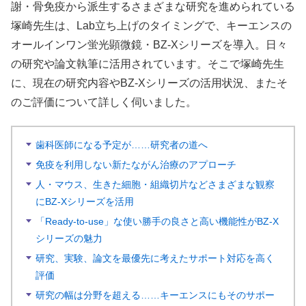
謝・骨免疫から派生するさまざまな研究を進められている
塚崎先生は、Lab立ち上げのタイミングで、キーエンスの
オールインワン蛍光顕微鏡・BZ-Xシリーズを導入。日々
の研究や論文執筆に活用されています。そこで塚崎先生
に、現在の研究内容やBZ-Xシリーズの活用状況、またそ
のご評価について詳しく伺いました。
歯科医師になる予定が……研究者の道へ
免疫を利用しない新たながん治療のアプローチ
人・マウス、生きた細胞・組織切片などさまざまな観察
にBZ-Xシリーズを活用
「Ready-to-use」な使い勝手の良さと高い機能性がBZ-X
シリーズの魅力
研究、実験、論文を最優先に考えたサポート対応を高く
評価
研究の幅は分野を超える……キーエンスにもそのサポー