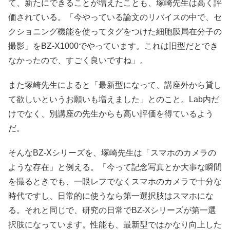
て、新たにできることが増えたことも、塚崎先生は高く評
価されている。「今やっている論文のリバイスの中で、セ
クショニング機能を使ってタグをつけた細胞膜局在分子の
撮影」をBZ-X1000でやっています。これは旧型だとでき
なかったので、すごく良いですね」。
また塚崎先生によると「最新型になって、講座外から貸し
て欲しいというお願いも増えました」とのこと。Lab内だ
けでなく、別講座の先生からも高い評価を得ているよう
だ。
そんなBZ-Xシリーズを、塚崎先生は「スマホのカメラの
ような存在」と例える。「今って記念写真とか大事な瞬間
を撮るときでも、一眼レフでなくスマホのカメラで十分な
時代ですし、日常的に使うなら第一選択肢はスマホにな
る。それと同じで、研究の日常でBZ-Xシリーズが第一選
択肢になっています。性能も、最新型ではかなり向上した