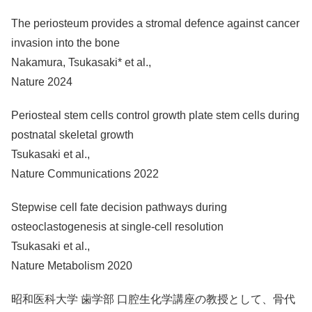
The periosteum provides a stromal defence against cancer
invasion into the bone
Nakamura, Tsukasaki* et al.,
Nature 2024
Periosteal stem cells control growth plate stem cells during
postnatal skeletal growth
Tsukasaki et al.,
Nature Communications 2022
Stepwise cell fate decision pathways during
osteoclastogenesis at single-cell resolution
Tsukasaki et al.,
Nature Metabolism 2020
昭和医科大学 歯学部 口腔生化学講座の教授として、骨代