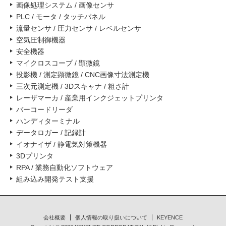
画像処理システム / 画像センサ
PLC / モータ / タッチパネル
流量センサ / 圧力センサ / レベルセンサ
空気圧制御機器
安全機器
マイクロスコープ / 顕微鏡
投影機 / 測定顕微鏡 / CNC画像寸法測定機
三次元測定機 / 3Dスキャナ / 粗さ計
レーザマーカ / 産業用インクジェットプリンタ
バーコードリーダ
ハンディターミナル
データロガー / 記録計
イオナイザ / 静電気対策機器
3Dプリンタ
RPA / 業務自動化ソフトウェア
組み込み開発テスト支援
会社概要
個人情報の取り扱いについて
KEYENCE