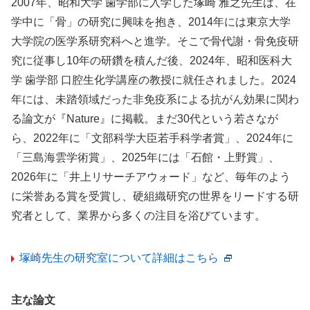
2007年、昭和大学 歯学部に入学した塚崎 雅之先生は、在
学中に「骨」の研究に興味を抱き、2014年には東京大学
大学院の医学系研究科へと進学。そこで骨代謝・骨免疫研
究に従事し10年の研鑽を積んだ後、2024年、昭和医科大
学 歯学部 口腔生化学講座の教授に就任されました。2024
年には、未踏領域だった非免疫系による抗がん効果に関わ
る論文が『Nature』に掲載。まだ30代という若さなが
ら、2022年に「文部科学大臣若手科学者賞」、2024年に
「三島海雲学術賞」、2025年には「石館・上野賞」、
2026年に「井上リサーチアウォード」など、毎年のよう
に栄誉ある賞を受賞し、硬組織研究の世界をリードする研
究者として、業界から多くの注目を浴びています。
塚崎先生の研究室について詳細はこちら
主な論文