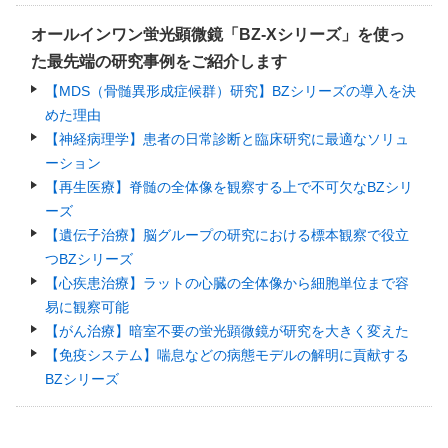
オールインワン蛍光顕微鏡「BZ-Xシリーズ」を使っ
た最先端の研究事例をご紹介します
【MDS（骨髄異形成症候群）研究】BZシリーズの導入を決
めた理由
【神経病理学】患者の日常診断と臨床研究に最適なソリュ
ーション
【再生医療】脊髄の全体像を観察する上で不可欠なBZシリ
ーズ
【遺伝子治療】脳グループの研究における標本観察で役立
つBZシリーズ
【心疾患治療】ラットの心臓の全体像から細胞単位まで容
易に観察可能
【がん治療】暗室不要の蛍光顕微鏡が研究を大きく変えた
【免疫システム】喘息などの病態モデルの解明に貢献する
BZシリーズ