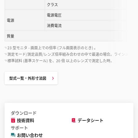
クラス
電源電圧
電源
消費電流
質量
23 型モニタ - 画面上での倍率 (フル画面表示のとき) 。
*1
測定モード/測定品質/レンズ倍率組み合わせの中で最速の場合。ラインスキャンは
*2
標準試料 (基準スケール) を、20 倍 以上のレンズで測定した時。
*3
型式一覧・外形寸法図
ダウンロード
技術資料
データシート
サポート
お問い合わせ