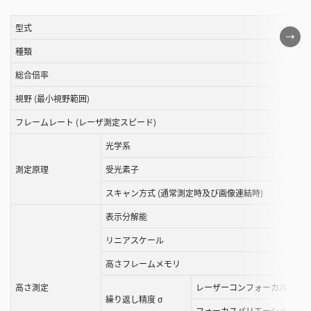
型式
こ
の
種類
表
総合倍率
は
視野 (最小視野範囲)
ス
ク
フレームレート (レーザ測定スピード)
ロ
光学系
ー
ル
測定原理
受光素子
す
スキャン方式 (通常測定時及び画像連結時)
る
表示分解能
こ
と
リニアスケール
が
高さフレームメモリ
で
き
高さ測定
レーザーコンフォーカル
繰り返し精度 σ
ま
フォーカスバリエーション