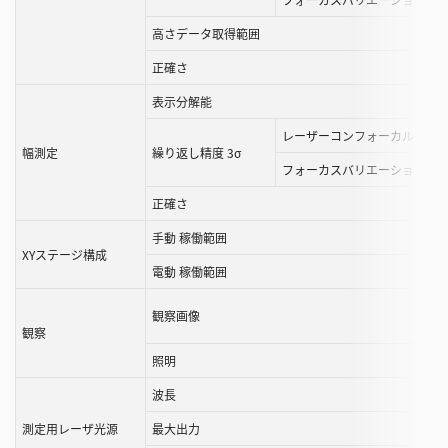
す
高さデータ取得範囲
正確さ
表示分解能
レーザーコンフォーカル
幅測定
繰り返し精度 3σ
フォーカスバリエーション
正確さ
手動 稼働範囲
XYステージ構成
電動 稼働範囲
観察画像
観察
照明
波長
測定用レーザ光源
最大出力