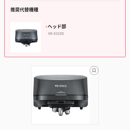
推奨代替機種
ヘッド部
VK-X3100
ブ
ッ
ク
マ
ー
ク
に
追
加