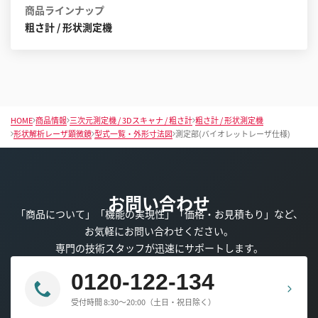
商品ラインナップ
粗さ計 / 形状測定機
HOME
商品情報
三次元測定機 / 3Dスキャナ / 粗さ計
粗さ計 / 形状測定機
形状解析レーザ顕微鏡
型式一覧・外形寸法図
測定部(バイオレットレーザ仕様)
お問い合わせ
「商品について」「機能の実現性」「価格・お見積もり」など、
お気軽にお問い合わせください。
専門の技術スタッフが迅速にサポートします。
0120-122-134
受付時間 8:30～20:00（土日・祝日除く）