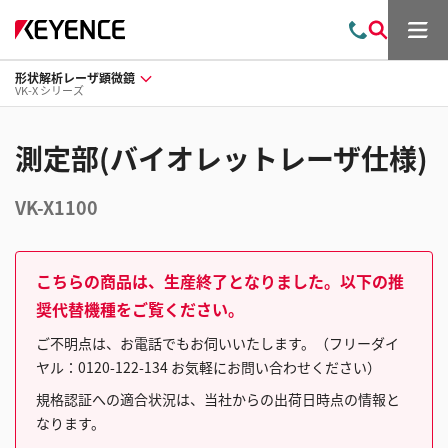
メ
お
検
ニ
問
索
ュ
形状解析レーザ顕微鏡
い
ー
VK-X シリーズ
合
わ
せ
測定部(バイオレットレーザ仕様)
VK-X1100
こちらの商品は、生産終了となりました。以下の推
奨代替機種をご覧ください。
ご不明点は、お電話でもお伺いいたします。（フリーダイ
ヤル：0120-122-134 お気軽にお問い合わせください）
規格認証への適合状況は、当社からの出荷日時点の情報と
なります。