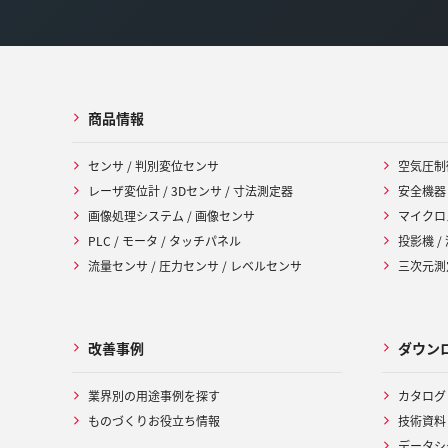
商品情報
センサ / 判別変位センサ
空気圧制
レーザ変位計 / 3Dセンサ / 寸法測定器
安全機器
画像処理システム / 画像センサ
マイクロ
PLC / モータ / タッチパネル
投影機 /
流量センサ / 圧力センサ / レベルセンサ
三次元測定
改善事例
ダウン
業界別の用途事例を探す
カタログ
ものづくりお役立ち情報
技術資料
データシ