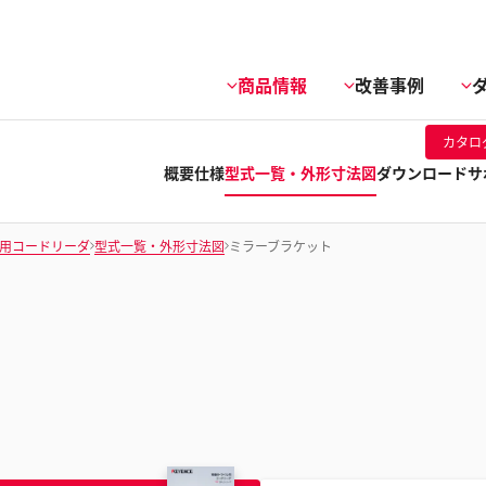
商品情報
改善事例
カタロ
概要
仕様
型式一覧・外形寸法図
ダウンロード
サ
用コードリーダ
型式一覧・外形寸法図
ミラーブラケット