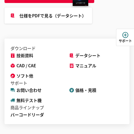
す
る
仕様をPDFで見る（データシート）
こ
と
が
で
サポート
き
ダウンロード
ま
技術資料
データシート
す
CAD / CAE
マニュアル
ソフト他
サポート
お問い合わせ
価格・見積
無料テスト機
商品ラインナップ
バーコードリーダ