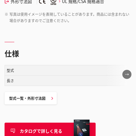
外形寸法図
UL 規格/CSA 規格適合
※
写真は使用イメージを表現していることがあります。商品には含まれない
場合がありますのでご注意ください。
仕様
型式
こ
の
長さ
表
は
型式一覧・外形寸法図
ス
ク
ロ
ー
カタログで詳しく見る
ル