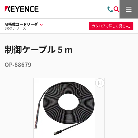
メ
お
検
ニ
問
索
ュ
AI搭載コードリーダ
い
ー
カタログ
で詳しく見る
SR-X シリーズ
合
わ
せ
制御ケーブル 5 m
OP-88679
更
新
失
敗