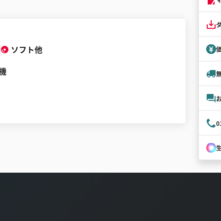
ソフト他
機
0