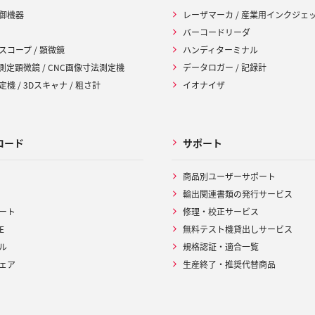
御機器
レーザマーカ / 産業用インクジェ
バーコードリーダ
スコープ / 顕微鏡
ハンディターミナル
 測定顕微鏡 / CNC画像寸法測定機
データロガー / 記録計
機 / 3Dスキャナ / 粗さ計
イオナイザ
ロード
サポート
商品別ユーザーサポート
輸出関連書類の発行サービス
ート
修理・校正サービス
E
無料テスト機貸出しサービス
ル
規格認証・適合一覧
ェア
生産終了・推奨代替商品