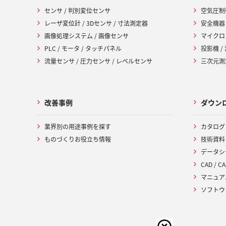
センサ / 判別変位センサ
空気圧制
レーザ変位計 / 3Dセンサ / 寸法測定器
安全機器
画像処理システム / 画像センサ
マイクロ
PLC / モータ / タッチパネル
投影機 /
流量センサ / 圧力センサ / レベルセンサ
三次元測定
改善事例
ダウン
業界別の用途事例を探す
カタログ
ものづくりお役立ち情報
技術資料
データシ
CAD / CA
マニュア
ソフトウ