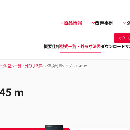
商品情報
改善事例
カタロ
概要
仕様
型式一覧・外形寸法図
ダウンロード
サ
リーダ
型式一覧・外形寸法図
SR互換制御ケーブル 0.45 m
45 m