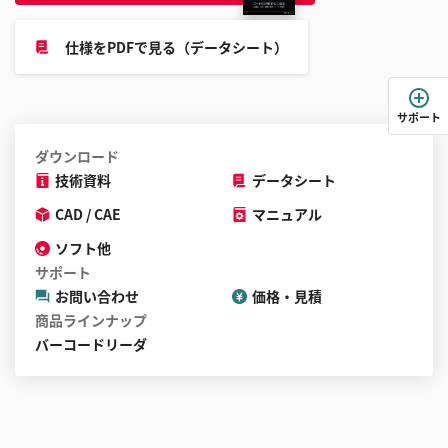
こ
と
仕様をPDFで見る（データシート）
が
で
き
サポート
ま
ダウンロード
す
技術資料
データシート
CAD / CAE
マニュアル
ソフト他
サポート
お問い合わせ
価格・見積
商品ラインナップ
バーコードリーダ