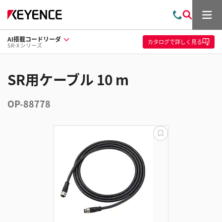
メ
お
検
ニ
問
索
ュ
AI搭載コードリーダ
い
ー
カタログ
で詳しく見る
SR-X シリーズ
合
わ
せ
SR用ケーブル 10 m
OP-88778
更
新
失
敗