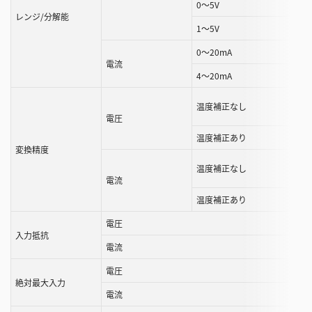
ル
0～5V
レンジ/分解能
す
1～5V
る
0～20mA
こ
電流
と
4～20mA
が
で
温度補正なし
電圧
き
ま
温度補正あり
変換精度
す
温度補正なし
電流
温度補正あり
電圧
入力抵抗
電流
電圧
絶対最大入力
電流