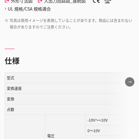
外形寸法図
入出力回路図_接続図
UL 規格/CSA 規格適合
※
写真は使用イメージを表現していることがあります。商品には含まれない
場合がありますのでご注意ください。
仕様
型式
こ
の
変換速度
表
変換
は
点数
ス
ク
-10V～+10V
ロ
0～10V
ー
電圧