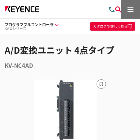
メ
お
検
ニ
問
索
ュ
プログラマブルコントローラ
い
ー
カタログ
で詳しく見る
KV-X シリーズ
合
わ
せ
A/D変換ユニット 4点タイプ
KV-NC4AD
ブ
ッ
ク
マ
ー
ク
に
追
加