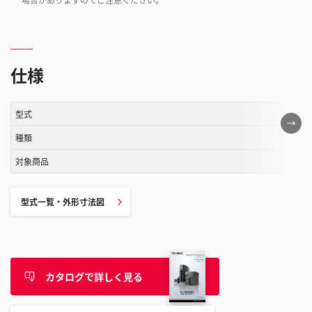
仕様
型式
こ
の
種類
表
対象商品
は
ス
型式一覧・外形寸法図
ク
ロ
ー
ル
す
カタログで詳しく見る
る
こ