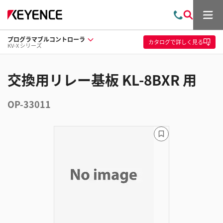
メ
お
検
ニ
問
索
ュ
プログラマブルコントローラ
い
ー
カタログ
で詳しく見る
KV-X シリーズ
合
わ
せ
交換用リレー基板 KL-8BXR 用
OP-33011
ブ
ッ
ク
マ
ー
ク
に
追
加