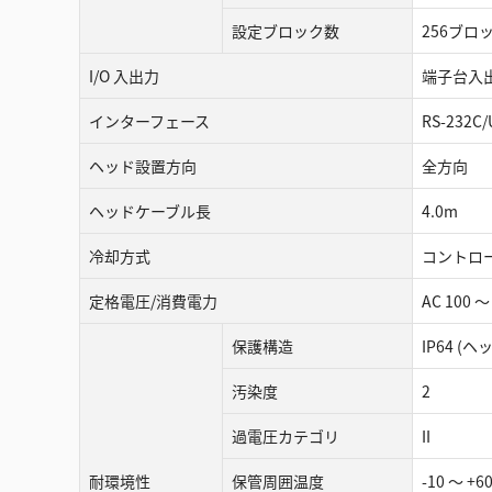
設定ブロック数
256ブロ
I/O 入出力
端子台入出
インターフェース
RS-232C/
ヘッド設置方向
全方向
ヘッドケーブル長
4.0m
冷却方式
コントロ
定格電圧/消費電力
AC 100 ～
保護構造
IP64 (ヘ
汚染度
2
過電圧カテゴリ
II
耐環境性
保管周囲温度
-10 ～ 