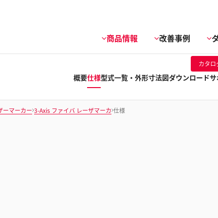
商品情報
改善事例
カタロ
概要
仕様
型式一覧・外形寸法図
ダウンロード
サ
ザーマーカー
3-Axis ファイバ レーザマーカ
仕様