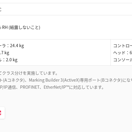
℃
 % RH (結露しないこと)
：24.4 kg
コントローラ
7 kg
ヘッド：6.
2.0 kg
コンソール：
1の基準にてクラス分けを実施しています。
タ)、Marking Builder 3(ActiveX)専用ポート(Bコネクタ)に
信とTCP/IP通信、PROFINET、EtherNet/IP™に対応しています。