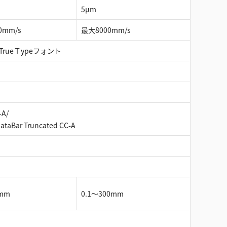
5µm
0mm/s
最大8000mm/s
ueＴypeフォント
-A/
ataBar Truncated CC-A
5mm
0.1～300mm