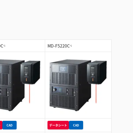
0C
MD-F5220C
*1
*1
ト
CAD
データシート
CAD