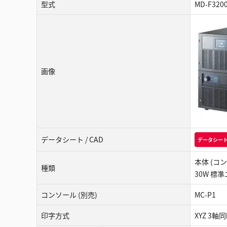
型式
MD-F320
画像
データシート / CAD
データシー
本体 (コ
種類
30W 標
コンソール (別売)
MC-P1
印字方式
XYZ 3