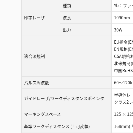
種類
Yb：ファイバ
印字レーザ
波長
1090nm
出力
30W
EU指令(
EN規格(EN
適合法規制
CSA規格およ
北米規制(FCC
中国RoHS
パルス周波数
60～120k
半導体レー
ガイドレーザ/ワークディスタンスポインタ
クラス2レーザ製
マーキングスペース
125 × 1
基準ワークディスタンス (±可変幅)
168mm(