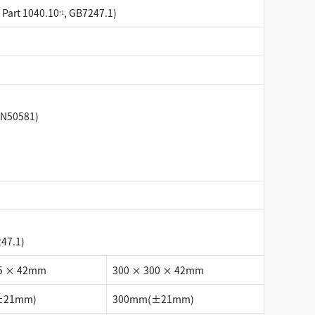
art 1040.10
, GB7247.1)
*1
N50581)
247.1)
25 × 42mm
300 × 300 × 42mm
±21mm)
300mm(±21mm)