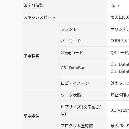
印字分解能
2µm
スキャンスピード
最大1200
フォント
オリジナル
バーコード
CODE39/I
2次元コード
QRコード/マ
印字種類
GS1 Data
GS1 DataBar
GS1 DataB
ロゴ・イメージ
外字フォント
ワーク状態
静止/移動
印字サイズ (文字高さ/
0.1～12
幅)
印字条件
プログラム登録数
最大200