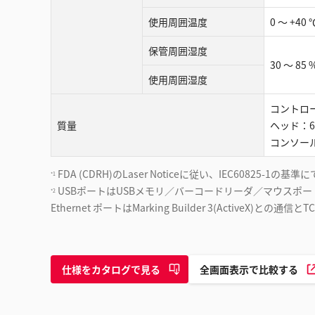
使用周囲温度
0 ～ +40 
保管周囲湿度
30 ～ 85
使用周囲湿度
コントローラ
質量
ヘッド：6.
コンソール：
FDA (CDRH)のLaser Noticeに従い、IEC60825-
*1
USBポートはUSBメモリ／バーコードリーダ／マウスポート(Aコネク
*2
Ethernet ポートはMarking Builder 3(ActiveX)との通
仕様をカタログで見る
全画面表示で比較する