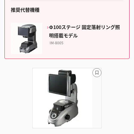
推奨代替機種
Φ100ステージ 固定落射リング照
明搭載モデル
IM-8005
ブ
ッ
ク
マ
ー
ク
に
追
加