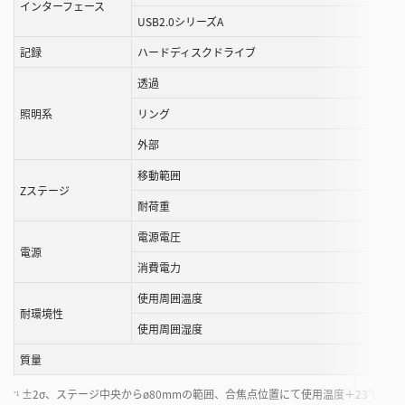
インターフェース
ま
USB2.0シリーズA
す
記録
ハードディスクドライブ
透過
照明系
リング
外部
移動範囲
Zステージ
耐荷重
電源電圧
電源
消費電力
使用周囲温度
耐環境性
使用周囲湿度
質量
±2σ、ステージ中央からø80mmの範囲、合焦点位置にて使用温度＋23℃±1
*1