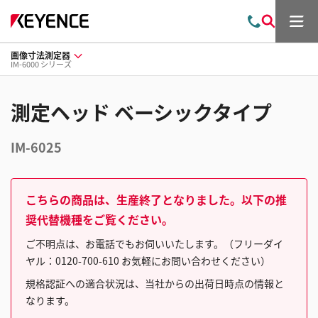
メ
お
検
ニ
問
索
ュ
画像寸法測定器
い
ー
IM-6000 シリーズ
合
わ
せ
測定ヘッド ベーシックタイプ
IM-6025
こちらの商品は、生産終了となりました。以下の推
奨代替機種をご覧ください。
ご不明点は、お電話でもお伺いいたします。（フリーダイ
ヤル：0120-700-610 お気軽にお問い合わせください）
規格認証への適合状況は、当社からの出荷日時点の情報と
なります。