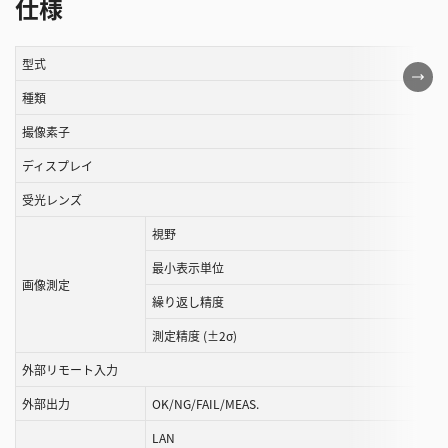
仕様
型式
こ
の
種類
表
撮像素子
は
ディスプレイ
ス
ク
受光レンズ
ロ
視野
ー
ル
最小表示単位
画像測定
す
繰り返し精度
る
測定精度 (±2σ)
こ
と
外部リモート入力
が
外部出力
OK/NG/FAIL/MEAS.
で
き
LAN