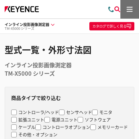
メ
お
検
ニ
問
索
ュ
インライン投影画像測定器
い
ー
カタログ
で詳しく見る
TM-X5000 シリーズ
合
わ
せ
型式一覧・外形寸法図
インライン投影画像測定器
TM-X5000 シリーズ
商品タイプで絞り込む
コントローラ/ヘッド
センサヘッド
モニタ
拡張ユニット
電源ユニット
ソフトウェア
ケーブル
コントローラオプション
メモリーカード
その他・オプション