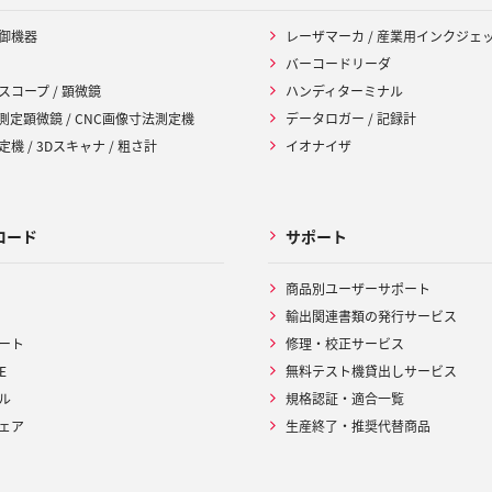
御機器
レーザマーカ / 産業用インクジェ
バーコードリーダ
スコープ / 顕微鏡
ハンディターミナル
 測定顕微鏡 / CNC画像寸法測定機
データロガー / 記録計
機 / 3Dスキャナ / 粗さ計
イオナイザ
ロード
サポート
商品別ユーザーサポート
輸出関連書類の発行サービス
ート
修理・校正サービス
E
無料テスト機貸出しサービス
ル
規格認証・適合一覧
ェア
生産終了・推奨代替商品