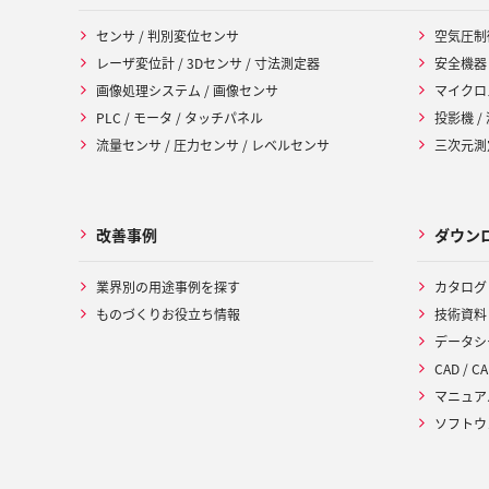
センサ / 判別変位センサ
空気圧制
レーザ変位計 / 3Dセンサ / 寸法測定器
安全機器
画像処理システム / 画像センサ
マイクロ
PLC / モータ / タッチパネル
投影機 /
流量センサ / 圧力センサ / レベルセンサ
三次元測定
改善事例
ダウン
業界別の用途事例を探す
カタログ
ものづくりお役立ち情報
技術資料
データシ
CAD / CA
マニュア
ソフトウ