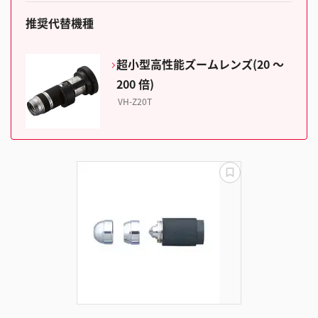
推奨代替機種
超小型高性能ズームレンズ(20 ～
200 倍)
VH-Z20T
更
新
失
敗