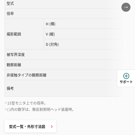
型式
こ
の
倍率
表
H (横)
は
撮影範囲
V (縦)
ス
ク
D (対角)
ロ
被写界深度
ー
ル
観察距離
す
非接触タイプの観察距離
る
サポート
こ
備考
と
が
15型モニタ上での倍率。
*1
で
( )内の数字は、無反射照明ヘッド装着時。
*2
き
ま
型式一覧・外形寸法図
す