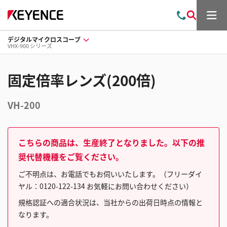
メ
お
検
ニ
問
索
ュ
デジタルマイクロスコープ
い
ー
VHX-900 シリーズ
合
わ
せ
固定倍率レンズ(200倍)
VH-200
こちらの商品は、生産終了となりました。以下の推
奨代替機種をご覧ください。
ご不明点は、お電話でもお伺いいたします。（フリーダイ
ヤル：0120-122-134 お気軽にお問い合わせください）
規格認証への適合状況は、当社からの出荷日時点の情報と
なります。