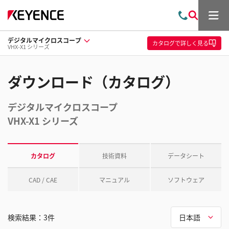
メ
お
検
ニ
問
索
ュ
デジタルマイクロスコープ
い
ー
カタログ
で詳しく見る
VHX-X1 シリーズ
合
わ
せ
ダウンロード（カタログ）
デジタルマイクロスコープ
VHX-X1 シリーズ
カタログ
技術資料
データシート
CAD / CAE
マニュアル
ソフトウェア
検索結果：
3
件
日本語