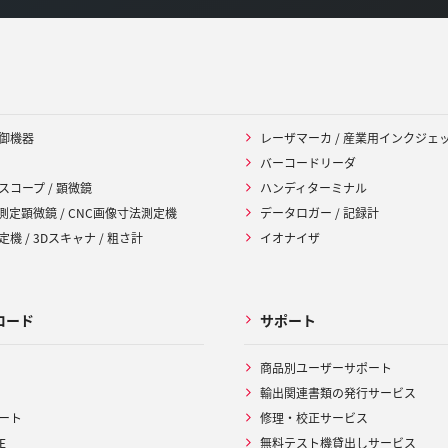
御機器
レーザマーカ / 産業用インクジェ
バーコードリーダ
スコープ / 顕微鏡
ハンディターミナル
 測定顕微鏡 / CNC画像寸法測定機
データロガー / 記録計
機 / 3Dスキャナ / 粗さ計
イオナイザ
ロード
サポート
商品別ユーザーサポート
輸出関連書類の発行サービス
ート
修理・校正サービス
E
無料テスト機貸出しサービス