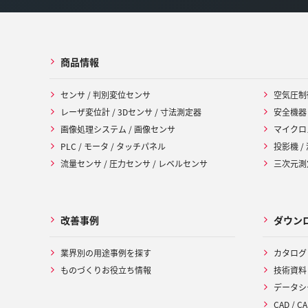
商品情報
センサ / 判別変位センサ
空気圧制
レーザ変位計 / 3Dセンサ / 寸法測定器
安全機器
画像処理システム / 画像センサ
マイクロ
PLC / モータ / タッチパネル
投影機 /
流量センサ / 圧力センサ / レベルセンサ
三次元測定
改善事例
ダウン
業界別の用途事例を探す
カタログ
ものづくりお役立ち情報
技術資料
データシ
CAD / CA