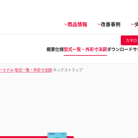
商品情報
改善事例
カタロ
概要
仕様
型式一覧・外形寸法図
ダウンロード
サ
ーミナル
型式一覧・外形寸法図
ネックストラップ